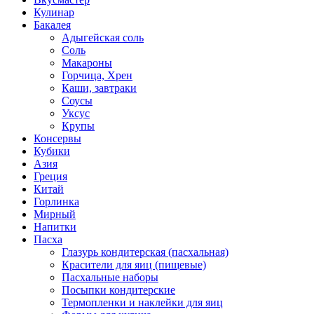
Кулинар
Бакалея
Адыгейская соль
Соль
Макароны
Горчица, Хрен
Каши, завтраки
Соусы
Уксус
Крупы
Консервы
Кубики
Азия
Греция
Китай
Горлинка
Мирный
Напитки
Пасха
Глазурь кондитерская (пасхальная)
Красители для яиц (пищевые)
Пасхальные наборы
Посыпки кондитерские
Термопленки и наклейки для яиц