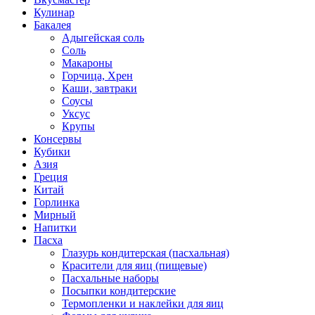
Кулинар
Бакалея
Адыгейская соль
Соль
Макароны
Горчица, Хрен
Каши, завтраки
Соусы
Уксус
Крупы
Консервы
Кубики
Азия
Греция
Китай
Горлинка
Мирный
Напитки
Пасха
Глазурь кондитерская (пасхальная)
Красители для яиц (пищевые)
Пасхальные наборы
Посыпки кондитерские
Термопленки и наклейки для яиц