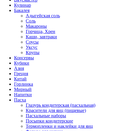
Кулинар
Бакалея
Адыгейская соль
Соль
Макароны
Горчица, Хрен
Каши, завтраки
Соусы
Уксус
Крупы
Консервы
Кубики
Азия
Греция
Китай
Горлинка
Мирный
Напитки
Пасха
Глазурь кондитерская (пасхальная)
Красители для яиц (пищевые)
Пасхальные наборы
Посыпки кондитерские
Термопленки и наклейки для яиц