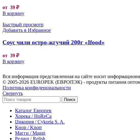
от
39
₽
В корзину
Быстрый просмотр
Добавить в Избранное
Соус чили остро-жгучий 200г «Ifood»
от
39
₽
В корзину
Вся информация представленная на сайте носит информационны
© 2005-2026 EUROPEK (ЕВРОПЭК) - продукты питания оптом
Политика конфиденциальности
Свернуть
Поиск
Каталог Европек
Хорека / HoReCa
Цикория / Cykoria S. A.
Кнор / Knorr
Магги / Maggi
Релиш / Relish