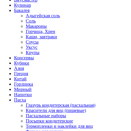
Кулинар
Бакалея
Адыгейская соль
Соль
Макароны
Горчица, Хрен
Каши, завтраки
Соусы
Уксус
Крупы
Консервы
Кубики
Азия
Греция
Китай
Горлинка
Мирный
Напитки
Пасха
Глазурь кондитерская (пасхальная)
Красители для яиц (пищевые)
Пасхальные наборы
Посыпки кондитерские
Термопленки и наклейки для яиц