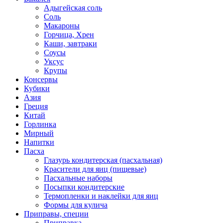
Адыгейская соль
Соль
Макароны
Горчица, Хрен
Каши, завтраки
Соусы
Уксус
Крупы
Консервы
Кубики
Азия
Греция
Китай
Горлинка
Мирный
Напитки
Пасха
Глазурь кондитерская (пасхальная)
Красители для яиц (пищевые)
Пасхальные наборы
Посыпки кондитерские
Термопленки и наклейки для яиц
Формы для кулича
Приправы, специи
Приправка