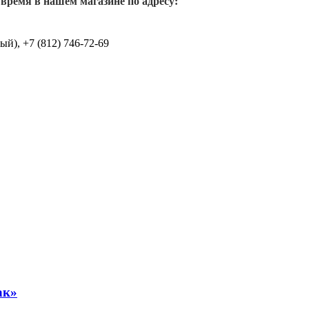
 время в нашем магазине по адресу:
й), +7 (812) 746-72-69
ак»