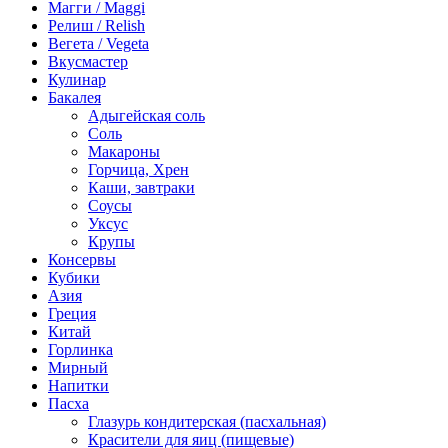
Магги / Maggi
Релиш / Relish
Вегета / Vegeta
Вкусмастер
Кулинар
Бакалея
Адыгейская соль
Соль
Макароны
Горчица, Хрен
Каши, завтраки
Соусы
Уксус
Крупы
Консервы
Кубики
Азия
Греция
Китай
Горлинка
Мирный
Напитки
Пасха
Глазурь кондитерская (пасхальная)
Красители для яиц (пищевые)