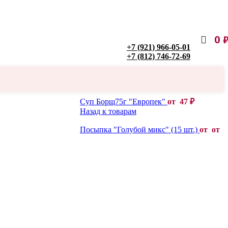
0
+7 (921) 966-05-01
+7 (812) 746-72-69
Суп Борщ75г "Европек"
от
47
₽
Назад к товарам
Посыпка "Голубой микс" (15 шт.)
от от