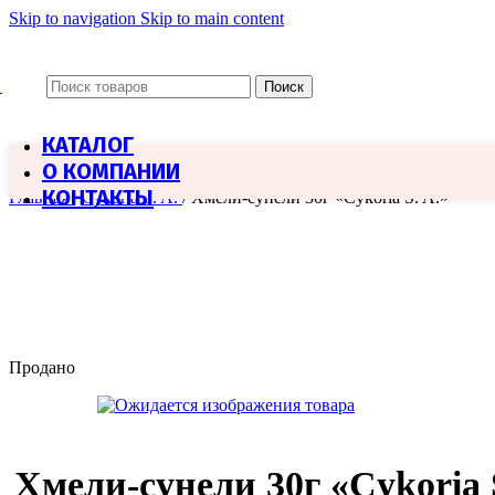
Skip to navigation
Skip to main content
Поиск
КАТАЛОГ
О КОМПАНИИ
КОНТАКТЫ
Главная
/
Cykoria S. A.
/
Хмели-сунели 30г «Cykoria S. A.»
Продано
Хмели-сунели 30г «Cykoria 