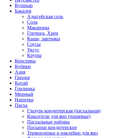
Кулинар
Бакалея
Адыгейская соль
Соль
Макароны
Горчица, Хрен
Каши, завтраки
Соусы
Уксус
Крупы
Консервы
Кубики
Азия
Греция
Китай
Горлинка
Мирный
Напитки
Пасха
Глазурь кондитерская (пасхальная)
Красители для яиц (пищевые)
Пасхальные наборы
Посыпки кондитерские
Термопленки и наклейки для яиц