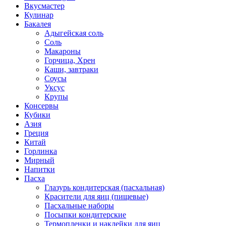
Вкусмастер
Кулинар
Бакалея
Адыгейская соль
Соль
Макароны
Горчица, Хрен
Каши, завтраки
Соусы
Уксус
Крупы
Консервы
Кубики
Азия
Греция
Китай
Горлинка
Мирный
Напитки
Пасха
Глазурь кондитерская (пасхальная)
Красители для яиц (пищевые)
Пасхальные наборы
Посыпки кондитерские
Термопленки и наклейки для яиц