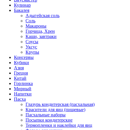
Кулинар
Бакалея
Адыгейская соль
Соль
Макароны
Горчица, Хрен
Каши, завтраки
Соусы
Уксус
Крупы
Консервы
Кубики
Азия
Греция
Китай
Горлинка
Мирный
Напитки
Пасха
Глазурь кондитерская (пасхальная)
Красители для яиц (пищевые)
Пасхальные наборы
Посыпки кондитерские
Термопленки и наклейки для яиц