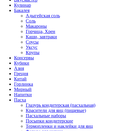
Кулинар
Бакалея
Адыгейская соль
Соль
Макароны
Горчица, Хрен
Каши, завтраки
Соусы
Уксус
Крупы
Консервы
Кубики
Азия
Греция
Китай
Горлинка
Мирный
Напитки
Пасха
Глазурь кондитерская (пасхальная)
Красители для яиц (пищевые)
Пасхальные наборы
Посыпки кондитерские
Термопленки и наклейки для яиц