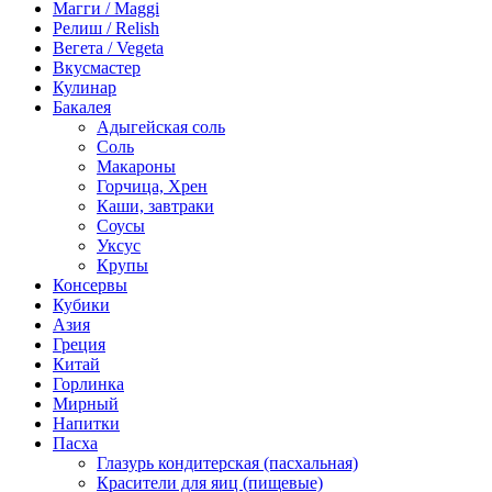
Магги / Maggi
Релиш / Relish
Вегета / Vegeta
Вкусмастер
Кулинар
Бакалея
Адыгейская соль
Соль
Макароны
Горчица, Хрен
Каши, завтраки
Соусы
Уксус
Крупы
Консервы
Кубики
Азия
Греция
Китай
Горлинка
Мирный
Напитки
Пасха
Глазурь кондитерская (пасхальная)
Красители для яиц (пищевые)