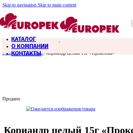
Skip to navigation
Skip to main content
КАТАЛОГ
О КОМПАНИИ
КОНТАКТЫ
Главная
/
Проксима
/
Кориандр целый 15г «Проксима»
Продано
Кориандр целый 15г «Прок