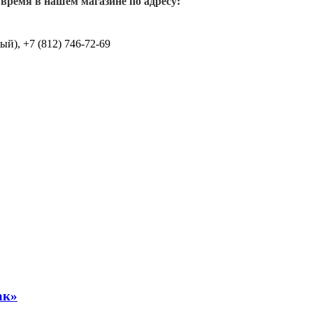
 время в нашем магазине по адресу:
й), +7 (812) 746-72-69
ак»