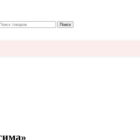
Поиск
сима»