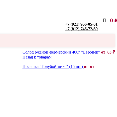
0
+7 (921) 966-05-01
+7 (812) 746-72-69
Солод ржаной фермерский 400г "Европек"
от
63
₽
Назад к товарам
Посыпка "Голубой микс" (15 шт.)
от от