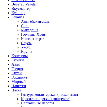
Вегета / Vegeta
Вкусмастер
Кулинар
Бакалея
Адыгейская соль
Соль
Макароны
Горчица, Хрен
Каши, завтраки
Соусы
Уксус
Крупы
Консервы
Кубики
Азия
Греция
Китай
Горлинка
Мирный
Напитки
Пасха
Глазурь кондитерская (пасхальная)
Красители для яиц (пищевые)
Пасхальные наборы