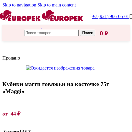
Skip to navigation
Skip to main content
+7 (921) 966-05-01
0
₽
Поиск
Главная
/
Maggi
Продано
Кубики магги говяжьи на косточке 75г
«Maggi»
от
44
₽
18 шт.
Упаковка