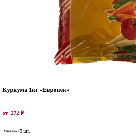
Куркума 1кг «Европек»
от
272
₽
5 шт.
Упаковка