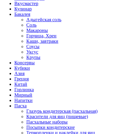
Вкусмастер
Кулинар
Бакалея
Адыгейская соль
Соль
Макароны
Горчица, Хрен
Каши, завтраки
Соусы
Уксус
Крупы
Консервы
Кубики
Азия
Греция
Китай
Горлинка
Мирный
Напитки
Пасха
Глазурь кондитерская (пасхальная)
Красители для яиц (пищевые)
Пасхальные наборы
Посыпки кондитерские
Термопленки и наклейки для яиц