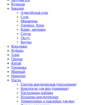
Кулинар
Бакалея
Адыгейская соль
Соль
Макароны
Горчица, Хрен
Каши, завтраки
Соусы
Уксус
Крупы
Консервы
Кубики
Азия
Греция
Китай
Горлинка
Мирный
Напитки
Пасха
Глазурь кондитерская (пасхальная)
Красители для яиц (пищевые)
Пасхальные наборы
Посыпки кондитерские
Термопленки и наклейки для яиц