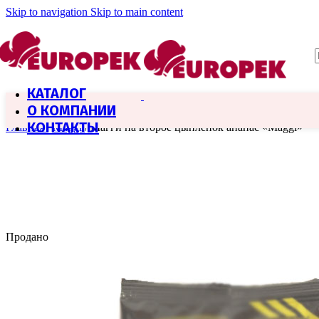
Skip to navigation
Skip to main content
КАТАЛОГ
О КОМПАНИИ
КОНТАКТЫ
Главная
/
Maggi
/
Магги на второе цыплёнок ананас «Maggi»
Продано