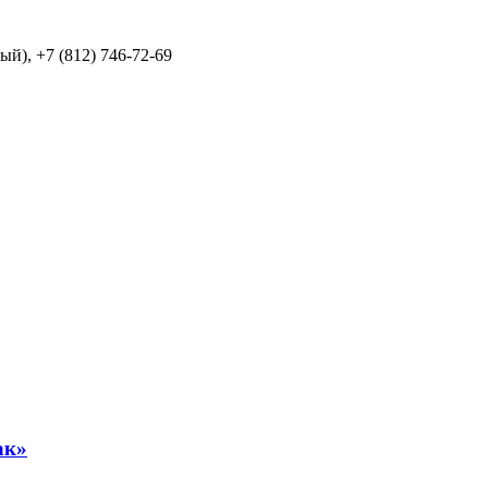
й), +7 (812) 746-72-69
ак»