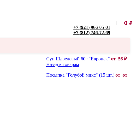
0
+7 (921) 966-05-01
+7 (812) 746-72-69
Суп Щавелевый 60г "Европек"
от
56
₽
Назад к товарам
Посыпка "Голубой микс" (15 шт.)
от от