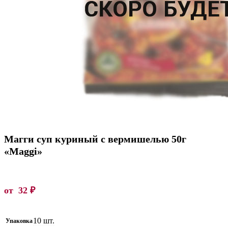
Магги суп куриный с вермишелью 50г
«Maggi»
от
32
₽
10 шт.
Упаковка