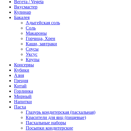
Вегета / Vegeta
Вкусмастер
Кулинар
Бакалея
Адыгейская соль
Соль
Макароны
Горчица, Хрен
Каши, завтраки
Соусы
Уксус
Крупы
Консервы
Кубики
Азия
Греция
Китай
Горлинка
Мирный
Напитки
Пасха
Глазурь кондитерская (пасхальная)
Красители для яиц (пищевые)
Пасхальные наборы
Посыпки кондитерские