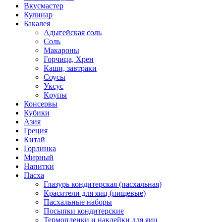
Вкусмастер
Кулинар
Бакалея
Адыгейская соль
Соль
Макароны
Горчица, Хрен
Каши, завтраки
Соусы
Уксус
Крупы
Консервы
Кубики
Азия
Греция
Китай
Горлинка
Мирный
Напитки
Пасха
Глазурь кондитерская (пасхальная)
Красители для яиц (пищевые)
Пасхальные наборы
Посыпки кондитерские
Термопленки и наклейки для яиц