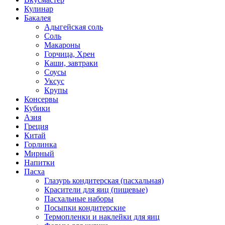
Кулинар
Бакалея
Адыгейская соль
Соль
Макароны
Горчица, Хрен
Каши, завтраки
Соусы
Уксус
Крупы
Консервы
Кубики
Азия
Греция
Китай
Горлинка
Мирный
Напитки
Пасха
Глазурь кондитерская (пасхальная)
Красители для яиц (пищевые)
Пасхальные наборы
Посыпки кондитерские
Термопленки и наклейки для яиц