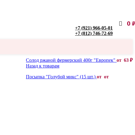
0
+7 (921) 966-05-01
+7 (812) 746-72-69
Солод ржаной фермерский 400г "Европек"
от
63
₽
Назад к товарам
Посыпка "Голубой микс" (15 шт.)
от от