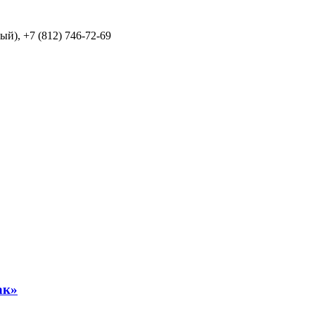
й), +7 (812) 746-72-69
ак»