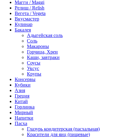
Магги / Maggi
Релиш / Relish
Вегета / Vegeta
Вкусмастер
Кулинар
Бакалея
Адыгейская соль
Соль
Макароны
Горчица, Хрен
Каши, завтраки
Соусы
Уксус
Крупы
Консервы
Кубики
Азия
Греция
Китай
Горлинка
Мирный
Напитки
Пасха
Глазурь кондитерская (пасхальная)
Красители для яиц (пищевые)