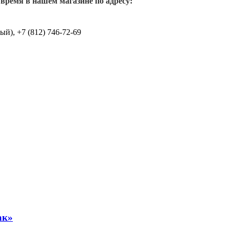
 время в нашем магазине по адресу:
й), +7 (812) 746-72-69
ак»