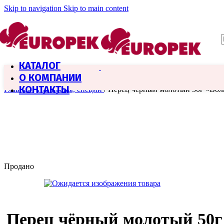
Skip to navigation
Skip to main content
КАТАЛОГ
О КОМПАНИИ
КОНТАКТЫ
Главная
/
Приправы, специи
/
Перец чёрный молотый 50г «Вол
Продано
Перец чёрный молотый 50г