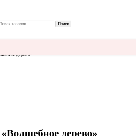
Поиск
шебное дерево»
 «Волшебное дерево»