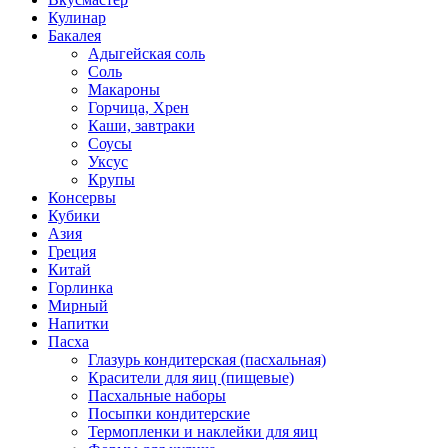
Кулинар
Бакалея
Адыгейская соль
Соль
Макароны
Горчица, Хрен
Каши, завтраки
Соусы
Уксус
Крупы
Консервы
Кубики
Азия
Греция
Китай
Горлинка
Мирный
Напитки
Пасха
Глазурь кондитерская (пасхальная)
Красители для яиц (пищевые)
Пасхальные наборы
Посыпки кондитерские
Термопленки и наклейки для яиц