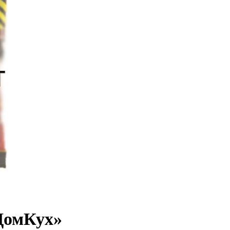
ДомКух»