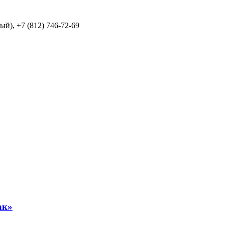
й), +7 (812) 746-72-69
ак»