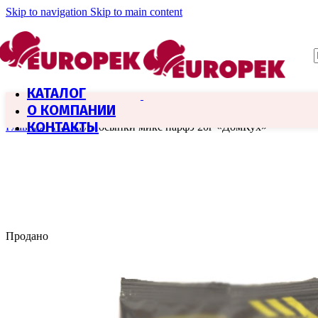
Skip to navigation
Skip to main content
КАТАЛОГ
О КОМПАНИИ
КОНТАКТЫ
Главная
/
Пасха
/
Посыпки микс парфэ 20г «ДомКух»
Продано