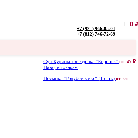
0
+7 (921) 966-05-01
+7 (812) 746-72-69
Суп Куриный звездочка "Европек"
от
47
₽
Назад к товарам
Посыпка "Голубой микс" (15 шт.)
от от