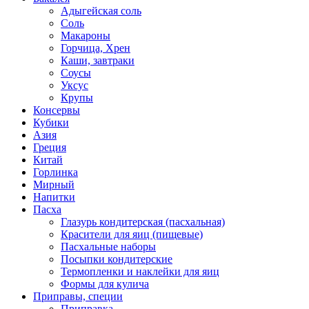
Адыгейская соль
Соль
Макароны
Горчица, Хрен
Каши, завтраки
Соусы
Уксус
Крупы
Консервы
Кубики
Азия
Греция
Китай
Горлинка
Мирный
Напитки
Пасха
Глазурь кондитерская (пасхальная)
Красители для яиц (пищевые)
Пасхальные наборы
Посыпки кондитерские
Термопленки и наклейки для яиц
Формы для кулича
Приправы, специи
Приправка