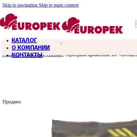
Skip to navigation
Skip to main content
КАТАЛОГ
О КОМПАНИИ
КОНТАКТЫ
Главная
/
Приправы, специи
/
Приправа армянская 30г «Волшеб
Продано