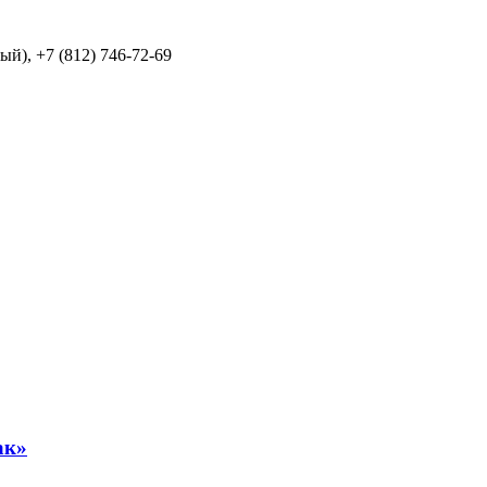
й), +7 (812) 746-72-69
ак»