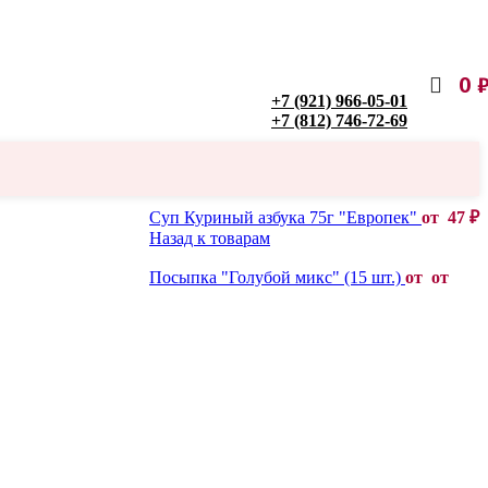
0
+7 (921) 966-05-01
+7 (812) 746-72-69
Суп Куриный азбука 75г "Европек"
от
47
₽
Назад к товарам
Посыпка "Голубой микс" (15 шт.)
от от