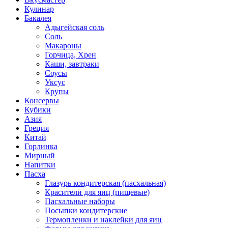
Кулинар
Бакалея
Адыгейская соль
Соль
Макароны
Горчица, Хрен
Каши, завтраки
Соусы
Уксус
Крупы
Консервы
Кубики
Азия
Греция
Китай
Горлинка
Мирный
Напитки
Пасха
Глазурь кондитерская (пасхальная)
Красители для яиц (пищевые)
Пасхальные наборы
Посыпки кондитерские
Термопленки и наклейки для яиц