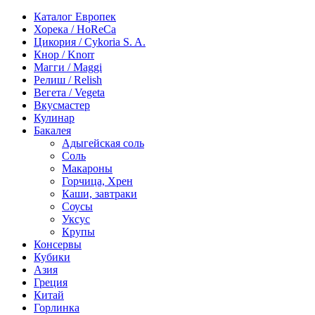
Каталог Европек
Хорека / HoReCa
Цикория / Cykoria S. A.
Кнор / Knorr
Магги / Maggi
Релиш / Relish
Вегета / Vegeta
Вкусмастер
Кулинар
Бакалея
Адыгейская соль
Соль
Макароны
Горчица, Хрен
Каши, завтраки
Соусы
Уксус
Крупы
Консервы
Кубики
Азия
Греция
Китай
Горлинка