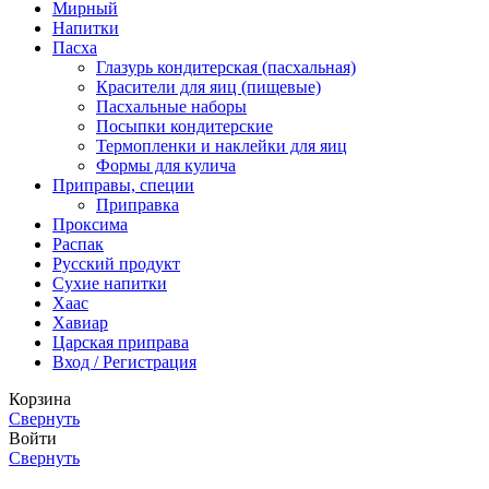
Мирный
Напитки
Пасха
Глазурь кондитерская (пасхальная)
Красители для яиц (пищевые)
Пасхальные наборы
Посыпки кондитерские
Термопленки и наклейки для яиц
Формы для кулича
Приправы, специи
Приправка
Проксима
Распак
Русский продукт
Сухие напитки
Хаас
Хавиар
Царская приправа
Вход / Регистрация
Корзина
Свернуть
Войти
Свернуть