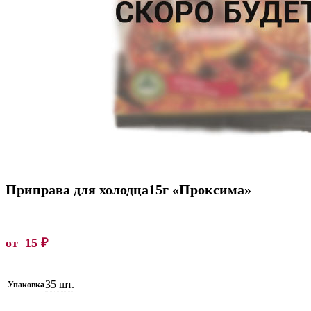
Приправа для холодца15г «Проксима»
от
15
₽
35 шт.
Упаковка