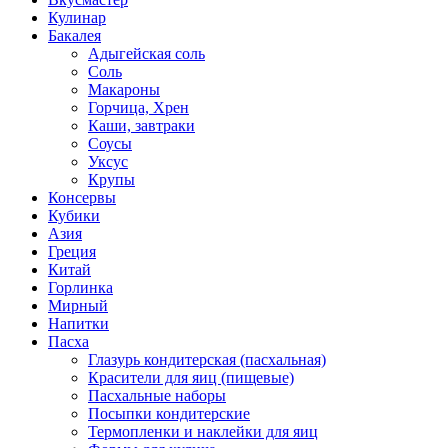
Кулинар
Бакалея
Адыгейская соль
Соль
Макароны
Горчица, Хрен
Каши, завтраки
Соусы
Уксус
Крупы
Консервы
Кубики
Азия
Греция
Китай
Горлинка
Мирный
Напитки
Пасха
Глазурь кондитерская (пасхальная)
Красители для яиц (пищевые)
Пасхальные наборы
Посыпки кондитерские
Термопленки и наклейки для яиц