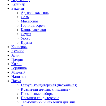
Кулинар
Бакалея
Адыгейская соль
Соль
Макароны
Горчица, Хрен
Каши, завтраки
Соусы
Уксус
Крупы
Консервы
Кубики
Азия
Греция
Китай
Горлинка
Мирный
Напитки
Пасха
Глазурь кондитерская (пасхальная)
Красители для яиц (пищевые)
Пасхальные наборы
Посыпки кондитерские
Термопленки и наклейки для яиц