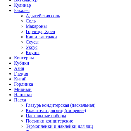
Кулинар
Бакалея
Адыгейская соль
Соль
Макароны
Горчица, Хрен
Каши, завтраки
Соусы
Уксус
Крупы
Консервы
Кубики
Азия
Греция
Китай
Горлинка
Мирный
Напитки
Пасха
Глазурь кондитерская (пасхальная)
Красители для яиц (пищевые)
Пасхальные наборы
Посыпки кондитерские
Термопленки и наклейки для яиц