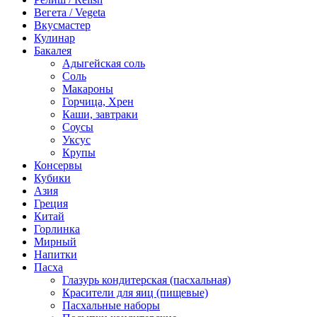
Вегета / Vegeta
Вкусмастер
Кулинар
Бакалея
Адыгейская соль
Соль
Макароны
Горчица, Хрен
Каши, завтраки
Соусы
Уксус
Крупы
Консервы
Кубики
Азия
Греция
Китай
Горлинка
Мирный
Напитки
Пасха
Глазурь кондитерская (пасхальная)
Красители для яиц (пищевые)
Пасхальные наборы