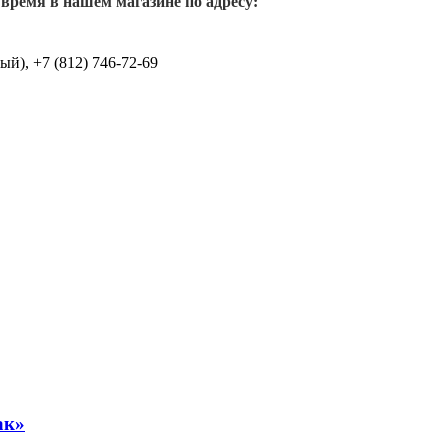
 время в нашем магазине по адресу:
й), +7 (812) 746-72-69
ак»