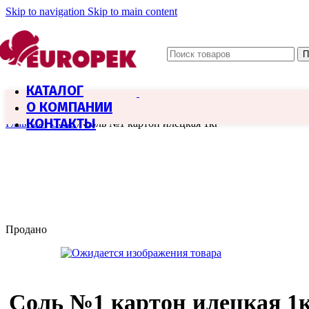
Skip to navigation
Skip to main content
П
КАТАЛОГ
О КОМПАНИИ
КОНТАКТЫ
Главная
/
Соль
/
Соль №1 картон илецкая 1кг
Продано
Соль №1 картон илецкая 1