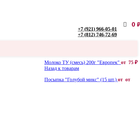
0
+7 (921) 966-05-01
+7 (812) 746-72-69
Молоко ТУ (смесь) 200г "Европек"
от
75
₽
Назад к товарам
Посыпка "Голубой микс" (15 шт.)
от от