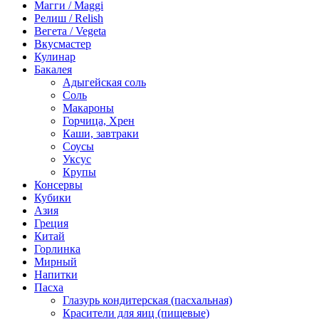
Магги / Maggi
Релиш / Relish
Вегета / Vegeta
Вкусмастер
Кулинар
Бакалея
Адыгейская соль
Соль
Макароны
Горчица, Хрен
Каши, завтраки
Соусы
Уксус
Крупы
Консервы
Кубики
Азия
Греция
Китай
Горлинка
Мирный
Напитки
Пасха
Глазурь кондитерская (пасхальная)
Красители для яиц (пищевые)