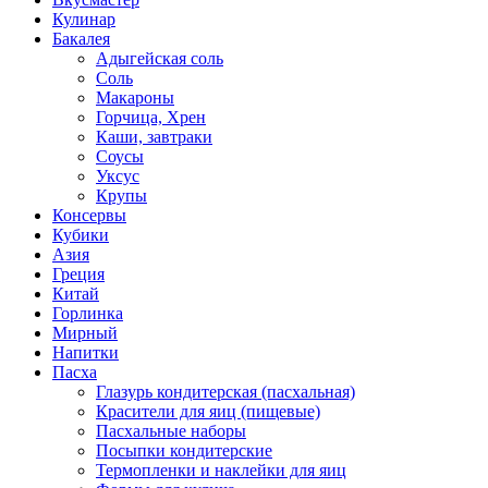
Кулинар
Бакалея
Адыгейская соль
Соль
Макароны
Горчица, Хрен
Каши, завтраки
Соусы
Уксус
Крупы
Консервы
Кубики
Азия
Греция
Китай
Горлинка
Мирный
Напитки
Пасха
Глазурь кондитерская (пасхальная)
Красители для яиц (пищевые)
Пасхальные наборы
Посыпки кондитерские
Термопленки и наклейки для яиц