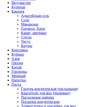
Вкусмастер
Кулинар
Бакалея
Адыгейская соль
Соль
Макароны
Горчица, Хрен
Каши, завтраки
Соусы
Уксус
Крупы
Консервы
Кубики
Азия
Греция
Китай
Горлинка
Мирный
Напитки
Пасха
Глазурь кондитерская (пасхальная)
Красители для яиц (пищевые)
Пасхальные наборы
Посыпки кондитерские
Термопленки и наклейки для яиц