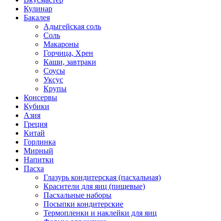
Кулинар
Бакалея
Адыгейская соль
Соль
Макароны
Горчица, Хрен
Каши, завтраки
Соусы
Уксус
Крупы
Консервы
Кубики
Азия
Греция
Китай
Горлинка
Мирный
Напитки
Пасха
Глазурь кондитерская (пасхальная)
Красители для яиц (пищевые)
Пасхальные наборы
Посыпки кондитерские
Термопленки и наклейки для яиц