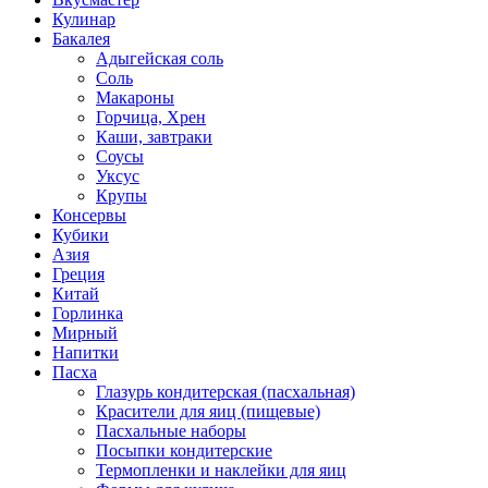
Кулинар
Бакалея
Адыгейская соль
Соль
Макароны
Горчица, Хрен
Каши, завтраки
Соусы
Уксус
Крупы
Консервы
Кубики
Азия
Греция
Китай
Горлинка
Мирный
Напитки
Пасха
Глазурь кондитерская (пасхальная)
Красители для яиц (пищевые)
Пасхальные наборы
Посыпки кондитерские
Термопленки и наклейки для яиц