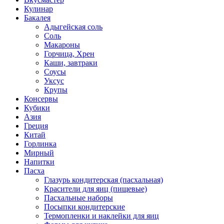
Кулинар
Бакалея
Адыгейская соль
Соль
Макароны
Горчица, Хрен
Каши, завтраки
Соусы
Уксус
Крупы
Консервы
Кубики
Азия
Греция
Китай
Горлинка
Мирный
Напитки
Пасха
Глазурь кондитерская (пасхальная)
Красители для яиц (пищевые)
Пасхальные наборы
Посыпки кондитерские
Термопленки и наклейки для яиц