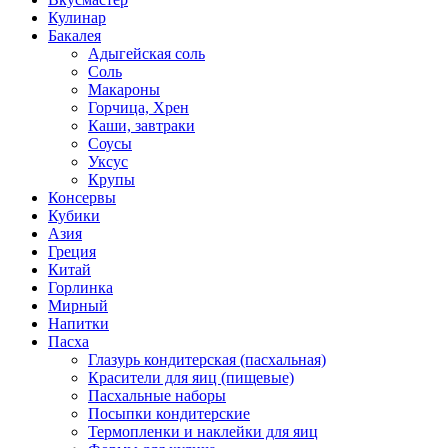
Кулинар
Бакалея
Адыгейская соль
Соль
Макароны
Горчица, Хрен
Каши, завтраки
Соусы
Уксус
Крупы
Консервы
Кубики
Азия
Греция
Китай
Горлинка
Мирный
Напитки
Пасха
Глазурь кондитерская (пасхальная)
Красители для яиц (пищевые)
Пасхальные наборы
Посыпки кондитерские
Термопленки и наклейки для яиц