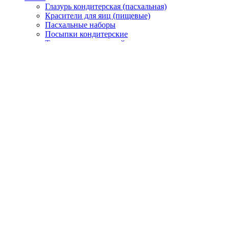
Глазурь кондитерская (пасхальная)
Красители для яиц (пищевые)
Пасхальные наборы
Посыпки кондитерские
Термопленки и наклейки для яиц
Формы для кулича
Приправы, специи
Приправка
Проксима
Распак
Русский продукт
Сухие напитки
Хаас
Хавиар
Царская приправа
Вход / Регистрация
Корзина
Свернуть
Войти
Свернуть
Еще нет аккаунта?
Создать аккаунт