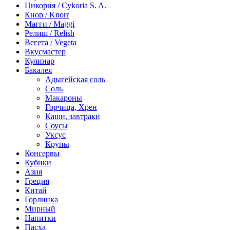
Цикория / Cykoria S. A.
Кнор / Knorr
Магги / Maggi
Релиш / Relish
Вегета / Vegeta
Вкусмастер
Кулинар
Бакалея
Адыгейская соль
Соль
Макароны
Горчица, Хрен
Каши, завтраки
Соусы
Уксус
Крупы
Консервы
Кубики
Азия
Греция
Китай
Горлинка
Мирный
Напитки
Пасха