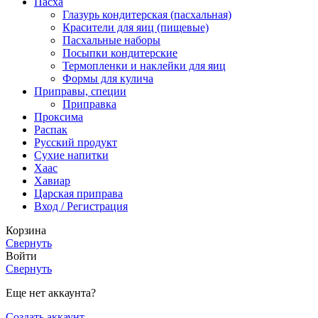
Пасха
Глазурь кондитерская (пасхальная)
Красители для яиц (пищевые)
Пасхальные наборы
Посыпки кондитерские
Термопленки и наклейки для яиц
Формы для кулича
Приправы, специи
Приправка
Проксима
Распак
Русский продукт
Сухие напитки
Хаас
Хавиар
Царская приправа
Вход / Регистрация
Корзина
Свернуть
Войти
Свернуть
Еще нет аккаунта?
Создать аккаунт