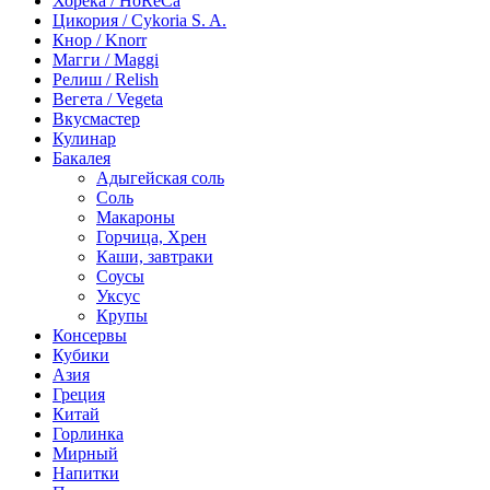
Хорека / HoReCa
Цикория / Cykoria S. A.
Кнор / Knorr
Магги / Maggi
Релиш / Relish
Вегета / Vegeta
Вкусмастер
Кулинар
Бакалея
Адыгейская соль
Соль
Макароны
Горчица, Хрен
Каши, завтраки
Соусы
Уксус
Крупы
Консервы
Кубики
Азия
Греция
Китай
Горлинка
Мирный
Напитки