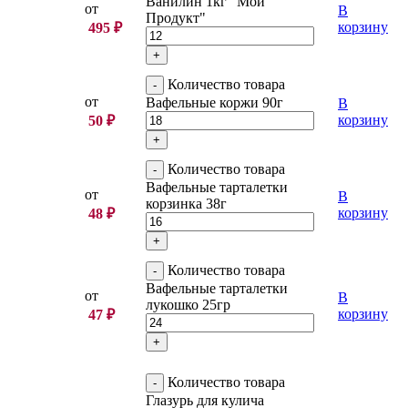
Ванилин 1кг "Мой
от
В
Продукт"
корзину
495
₽
Количество товара
от
Вафельные коржи 90г
В
корзину
50
₽
Количество товара
Вафельные тарталетки
от
В
корзинка 38г
корзину
48
₽
Количество товара
Вафельные тарталетки
от
В
лукошко 25гр
корзину
47
₽
Количество товара
Глазурь для кулича