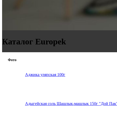
Каталог Europek
Фото
Аджика уляпская 100г
Адыгейская соль Шашлык-машлык 150г "Дой Пак