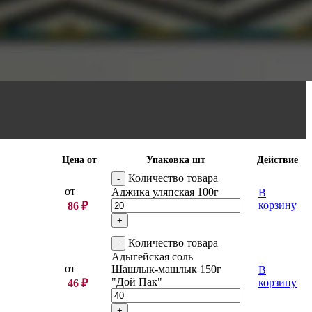
Цена от
Упаковка шт
Действие
Количество товара
от
Аджика уляпская 100г
В
корзину
86
₽
Количество товара
Адыгейская соль
от
Шашлык-машлык 150г
В
"Дой Пак"
корзину
46
₽