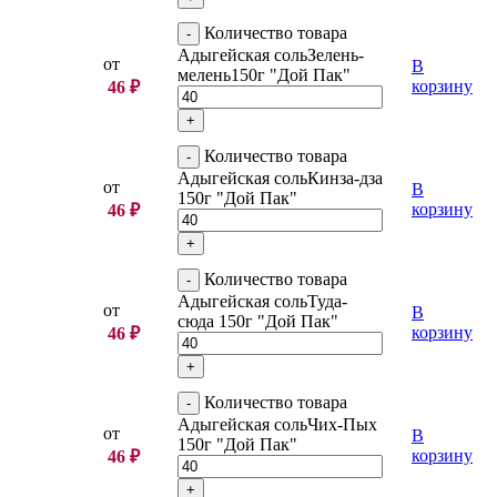
Количество товара
Адыгейская сольЗелень-
от
В
мелень150г "Дой Пак"
корзину
46
₽
Количество товара
Адыгейская сольКинза-дза
от
В
150г "Дой Пак"
корзину
46
₽
Количество товара
Адыгейская сольТуда-
от
В
сюда 150г "Дой Пак"
корзину
46
₽
Количество товара
Адыгейская сольЧих-Пых
от
В
150г "Дой Пак"
корзину
46
₽