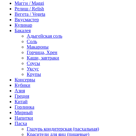
Магги / Maggi
Релиш / Relish
Вегета / Vegeta
Вкусмастер
Кулинар
Бакалея
Адыгейская соль
Соль
Макароны
Горчица, Хрен
Каши, завтраки
Соусы
Уксус
Крупы
Консервы
Кубики
Азия
Греция
Китай
Горлинка
Мирный
Напитки
Пасха
Глазурь кондитерская (пасхальная)
Красители для яиц (пищевые)