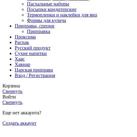
Пасхальные наборы
Посыпки кондитерские
Термопленки и наклейки для яиц
Формы для кулича
Приправы, специи
Приправка
Проксима
Распак
Русский продукт
Сухие напитки
Хаас
Хавиар
Царская приправа
Вход / Регистрация
Корзина
Свернуть
Войти
Свернуть
Еще нет аккаунта?
Создать аккаунт