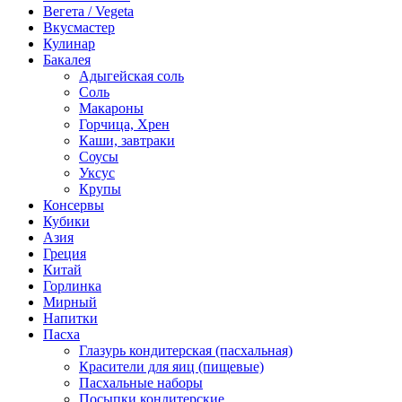
Вегета / Vegeta
Вкусмастер
Кулинар
Бакалея
Адыгейская соль
Соль
Макароны
Горчица, Хрен
Каши, завтраки
Соусы
Уксус
Крупы
Консервы
Кубики
Азия
Греция
Китай
Горлинка
Мирный
Напитки
Пасха
Глазурь кондитерская (пасхальная)
Красители для яиц (пищевые)
Пасхальные наборы
Посыпки кондитерские