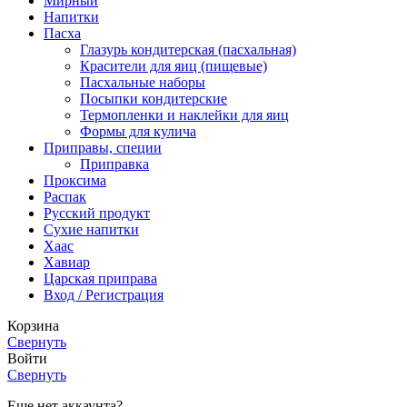
Мирный
Напитки
Пасха
Глазурь кондитерская (пасхальная)
Красители для яиц (пищевые)
Пасхальные наборы
Посыпки кондитерские
Термопленки и наклейки для яиц
Формы для кулича
Приправы, специи
Приправка
Проксима
Распак
Русский продукт
Сухие напитки
Хаас
Хавиар
Царская приправа
Вход / Регистрация
Корзина
Свернуть
Войти
Свернуть
Еще нет аккаунта?