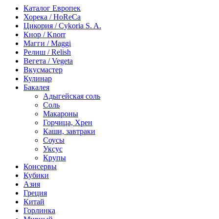
Каталог Европек
Хорека / HoReCa
Цикория / Cykoria S. A.
Кнор / Knorr
Магги / Maggi
Релиш / Relish
Вегета / Vegeta
Вкусмастер
Кулинар
Бакалея
Адыгейская соль
Соль
Макароны
Горчица, Хрен
Каши, завтраки
Соусы
Уксус
Крупы
Консервы
Кубики
Азия
Греция
Китай
Горлинка