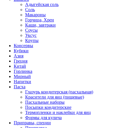
Адыгейская соль
Соль
Макароны
Горчица, Хрен
Каши, завтраки
Соусы
Уксус
Крупы
Консервы
Кубики
Азия
Греция
Китай
Горлинка
Мирный
Напитки
Пасха
Глазурь кондитерская (пасхальная)
Красители для яиц (пищевые)
Пасхальные наборы
Посыпки кондитерские
Термопленки и наклейки для яиц
Формы для кулича
Приправы, специи
Приправка