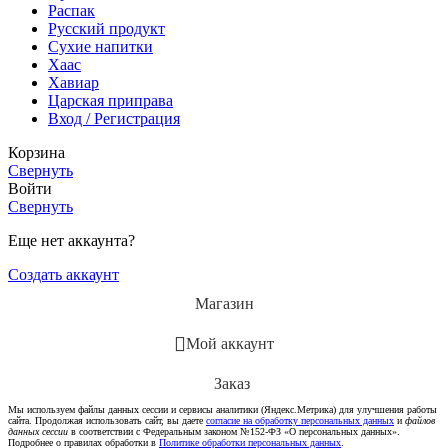
Распак
Русский продукт
Сухие напитки
Хаас
Хавиар
Царская приправа
Вход / Регистрация
Корзина
Свернуть
Войти
Свернуть
Еще нет аккаунта?
Создать аккаунт
Магазин
Мой аккаунт
Заказ
Мы используем файлы данных сессии и сервисы аналитики (Яндекс.Метрика) для улучшения работы
сайта. Продолжая использовать сайт, вы даете
согласие на обработку персональных данных
и
файлов
данных сессии
в соответствии с Федеральным законом №152-ФЗ «О персональных данных».
Подробнее о правилах обработки в
Политике обработки персональных данных
.