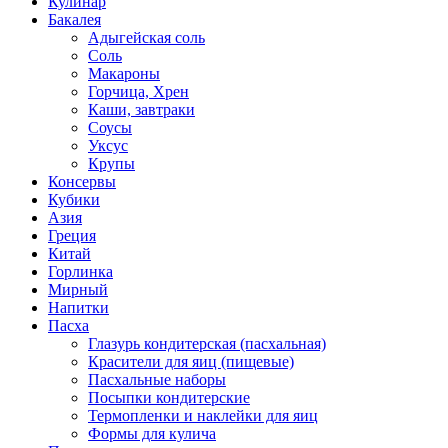
Кулинар
Бакалея
Адыгейская соль
Соль
Макароны
Горчица, Хрен
Каши, завтраки
Соусы
Уксус
Крупы
Консервы
Кубики
Азия
Греция
Китай
Горлинка
Мирный
Напитки
Пасха
Глазурь кондитерская (пасхальная)
Красители для яиц (пищевые)
Пасхальные наборы
Посыпки кондитерские
Термопленки и наклейки для яиц
Формы для кулича