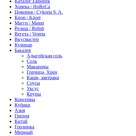
Каталог Европек
Хорека / HoReCa
Цикория / Cykoria S. A.
Кнор / Knorr
Магги / Maggi
Релиш / Relish
Вегета / Vegeta
Вкусмастер
Кулинар
Бакалея
Адыгейская соль
Соль
Макароны
Горчица, Хрен
Каши, завтраки
Соусы
Уксус
Крупы
Консервы
Кубики
Азия
Греция
Китай
Горлинка
Мирный