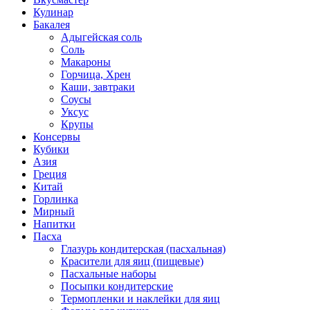
Кулинар
Бакалея
Адыгейская соль
Соль
Макароны
Горчица, Хрен
Каши, завтраки
Соусы
Уксус
Крупы
Консервы
Кубики
Азия
Греция
Китай
Горлинка
Мирный
Напитки
Пасха
Глазурь кондитерская (пасхальная)
Красители для яиц (пищевые)
Пасхальные наборы
Посыпки кондитерские
Термопленки и наклейки для яиц