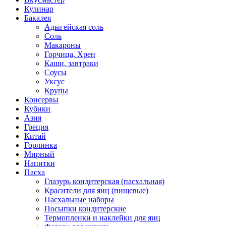
Кулинар
Бакалея
Адыгейская соль
Соль
Макароны
Горчица, Хрен
Каши, завтраки
Соусы
Уксус
Крупы
Консервы
Кубики
Азия
Греция
Китай
Горлинка
Мирный
Напитки
Пасха
Глазурь кондитерская (пасхальная)
Красители для яиц (пищевые)
Пасхальные наборы
Посыпки кондитерские
Термопленки и наклейки для яиц