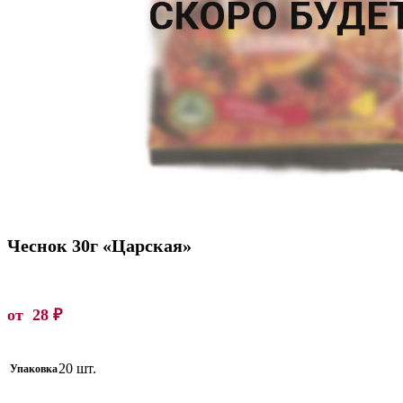
Чеснок 30г «Царская»
от
28
₽
20 шт.
Упаковка